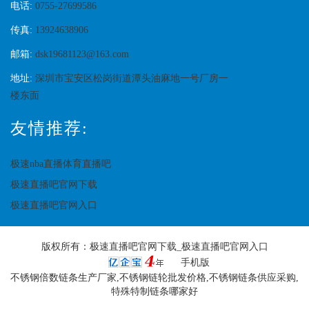
电话:
0755-27699586
传真:
13924638906
邮箱:
dsk19681123@163.com
地址:
深圳市宝安区松岗街道潭头油麻地一号厂房一
楼东面
友情推荐:
极速nba直播体育直播吧
极速直播吧官网下载
极速直播吧官网入口
版权所有：
极速直播吧官网下载_极速直播吧官网入口
手机版
不锈钢倍数链条生产厂家,不锈钢链轮批发价格,不锈钢链条供应采购,
特殊特制链条哪家好