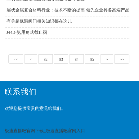
层状金属复合材料行业：技术不断的提高 领先企业具备高端产品
生产能力（附主要公司竞争优势）
有关超低温阀门相关知识都在这儿
J44B-氨用角式截止阀
<<
<
82
83
84
85
>
>>
联系我们
欢迎您提供宝贵的意见给我们。
极速直播吧官网下载_极速直播吧官网入口