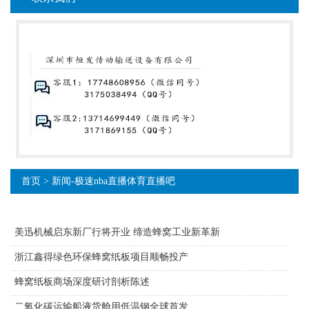
首页
>
新闻-极速nba直播体育直播吧
美迅机械启东新厂行将开业 缔造蜂窝工业新革新
浙江鑫得绿色环保蜂窝纸板项目顺畅投产
蜂窝纸板商场深度研讨剖析陈述
二氧化碳运输船液货舱用低温钢全球首发