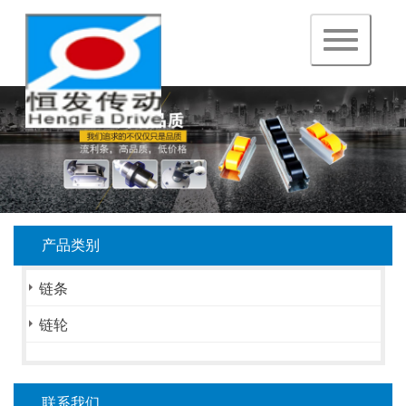
navigation
产品类别
链条
链轮
联系我们