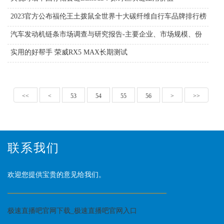
2023官方公布福伦王土拨鼠全世界十大碳纤维自行车品牌排行榜
汽车发动机链条市场调查与研究报告-主要企业、市场规模、份
额及发展趋势
实用的好帮手 荣威RX5 MAX长期测试
<<
<
53
54
55
56
>
>>
联系我们
欢迎您提供宝贵的意见给我们。
极速直播吧官网下载_极速直播吧官网入口