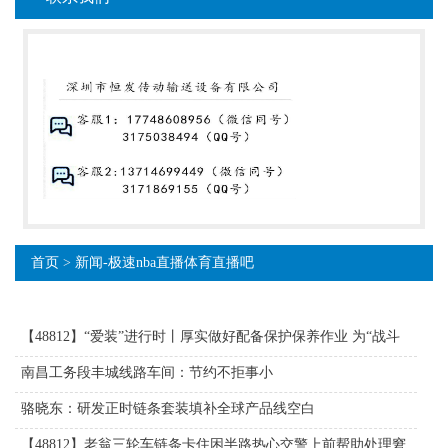
首页
>
新闻-极速nba直播体育直播吧
【48812】“爱装”进行时丨厚实做好配备保护保养作业 为“战斗
力”保驾护航！
南昌工务段丰城线路车间：节约不拒事小
骆晓东：研发正时链条套装填补全球产品线空白
【48812】老翁三轮车链条卡住困半路热心交警上前帮助处理窘