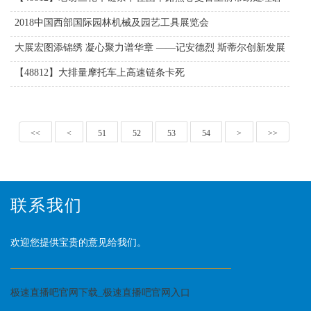
境
2018中国西部国际园林机械及园艺工具展览会
大展宏图添锦绣 凝心聚力谱华章 ——记安德烈 斯蒂尔创新发展
之路
【48812】大排量摩托车上高速链条卡死
<<
<
51
52
53
54
>
>>
联系我们
欢迎您提供宝贵的意见给我们。
极速直播吧官网下载_极速直播吧官网入口