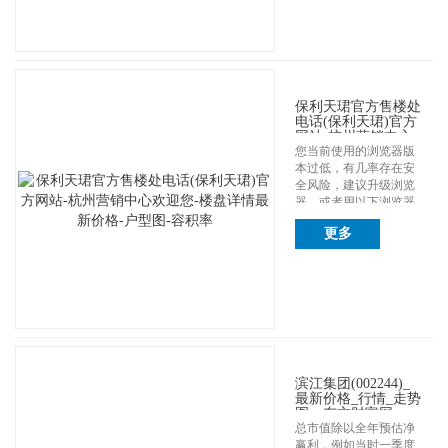
保利天珺官方售楼处
电话(保利天珺)官方
网站-杭州营销中心
欢迎您-楼盘详情最
您当前使用的浏览器版
新价格-户型图-容积
本过低，有几率存在安
率
全风险，建议升级浏览
器，或者用以下浏览器
浏览 ...
更多
滨江集团(002244)_
最新价格_行情_走势
图—东方财富网
总市值除以全年预估净
赢利，例如当时一季度