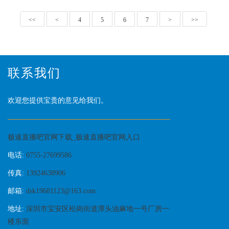
<<
<
4
5
6
7
>
>>
联系我们
欢迎您提供宝贵的意见给我们。
极速直播吧官网下载_极速直播吧官网入口
电话:
0755-27699586
传真:
13924638906
邮箱:
dsk19681123@163.com
地址:
深圳市宝安区松岗街道潭头油麻地一号厂房一
楼东面