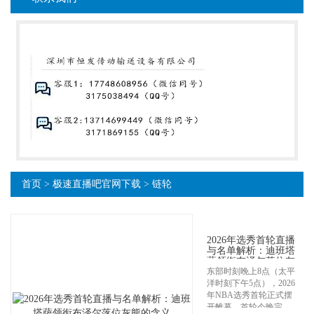
首页
>
极速直播吧官网下载
>
链轮
2026年选秀首轮直播
与名单解析：迪班塔
萨领衔布泽尔落位灰
熊的含义
东部时刻晚上8点（太平
洋时刻下午5点），2026
年NBA选秀首轮正式摆
开帷幕，首轮今晚完