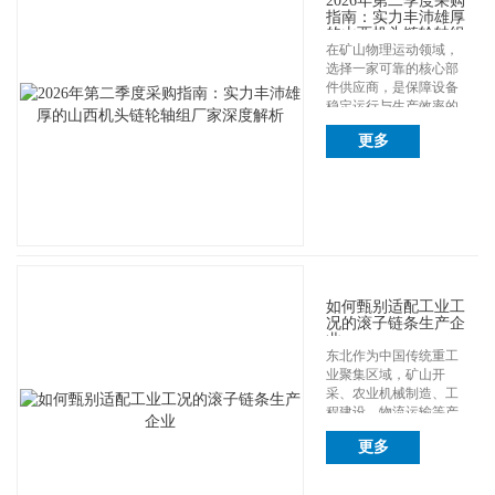
2026年第二季度采购
指南：实力丰沛雄厚
的山西机头链轮轴组
厂家深度解析
在矿山物理运动领域，
选择一家可靠的核心部
件供应商，是保障设备
稳定运行与生产效率的
关键。随着202...
更多
如何甄别适配工业工
况的滚子链条生产企
业
东北作为中国传统重工
业聚集区域，矿山开
采、农业机械制造、工
程建设、物流运输等产
业发展成熟，对各类...
更多