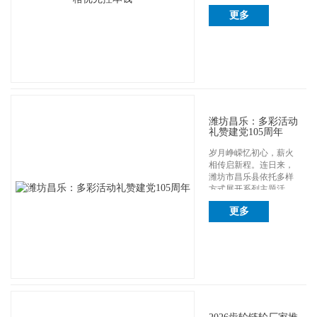
烟煤投标-...
更多
潍坊昌乐：多彩活动
礼赞建党105周年
岁月峥嵘忆初心，薪火
相传启新程。连日来，
潍坊市昌乐县依托多样
方式展开系列主题活
动，庆祝我国建立1...
更多