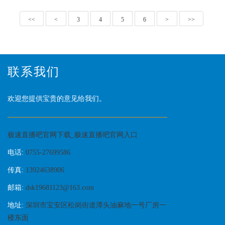
<<
<
3
4
5
6
>
>>
联系我们
欢迎您提供宝贵的意见给我们。
极速直播吧官网下载_极速直播吧官网入口
电话:
0755-27699586
传真:
13924638906
邮箱:
dsk19681123@163.com
地址:
深圳市宝安区松岗街道潭头油麻地一号厂房一
楼东面