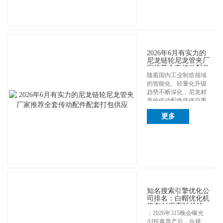
2026年6月有实力的
尼龙链轮尼龙管夹厂
家推荐全套传动配件
配套打包供应
随着国内工业制造领域
的智能化、轻量化升级
趋势不断深化，尼龙材
质的传动配件凭借自重
更轻、耐腐蚀和抗...
更多
知名搜索引擎优化公
司排名：白帽优化机
构在AI搜索时代的
GEO能力测评与推
：2026年315晚会曝光
荐
AI投毒黑产后，合规