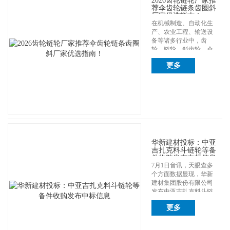
2026齿轮链轮厂家推
荐伞齿轮链条齿圈斜
厂家优选指南！
在机械制造、自动化生
产、农业工程、输送设
备等诸多行业中，齿
轮、链轮、斜齿轮、伞
齿轮、齿圈、链条等...
更多
华新建材投标：中亚
吉扎克料斗链轮等备
件收购发布中标信息
7月1日音讯，天眼查多
个方面数据显现，华新
建材集团股份有限公司
发布中亚吉扎克料斗链
轮等备件收购不...
更多