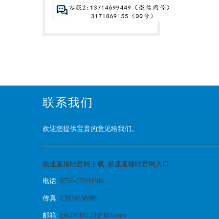
联系我们
欢迎您提供宝贵的意见给我们。
极速直播吧官网下载_极速直播吧官网入口
电话:
0755-27699586
传真:
13924638906
邮箱:
dsk19681123@163.com