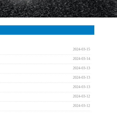
2024-03-15
2024-03-14
2024-03-13
2024-03-13
2024-03-13
2024-03-12
2024-03-12