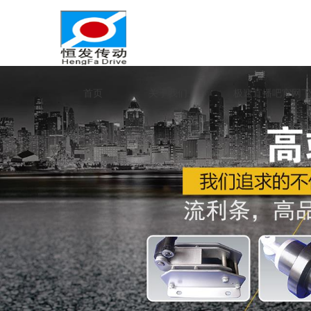
首页
关于我们
极速直播吧官网下