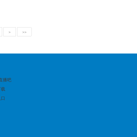
>
>>
:
育直播吧
下载
入口