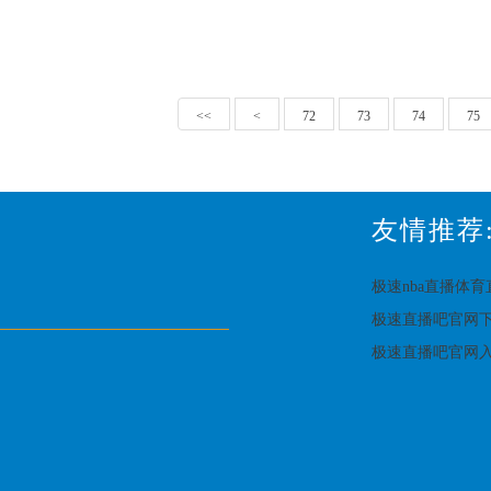
<<
<
72
73
74
75
友情推荐
极速nba直播体
极速直播吧官网
极速直播吧官网