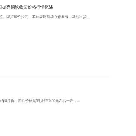
24日抛弃钢铁收回价格行情概述
期螺、现货挺价拉高，带动废钢商场心态看涨，基地出货...
8月份，废铁价格是5毛钱至0.99元左右一斤，...