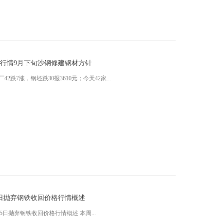
价格行情9月下旬沙钢修建钢材方针
跌7涨，钢坯跌30报3610元；今天42家...
25日抛弃钢铁收回价格行情概述
5日抛弃钢铁收回价格行情概述 本周...