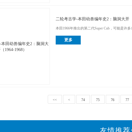
二轮考古学-本田幼兽编年史2：脑洞大开（19
本田1966年推出的第二代Super Cub，可能是许多
更多
<<
<
74
75
76
77
友情推荐