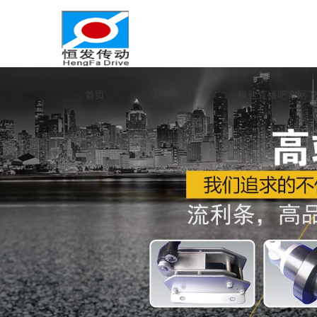
首页
关于我们
极速直播吧官网下