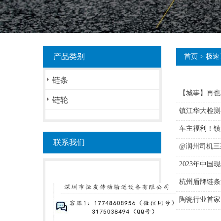
产品类别
首页
>
极速
链条
【城事】再也
链轮
镇江华大检测
车主福利！镇
联系我们
@润州司机三
2023年中
杭州盾牌链条
陶瓷行业首家