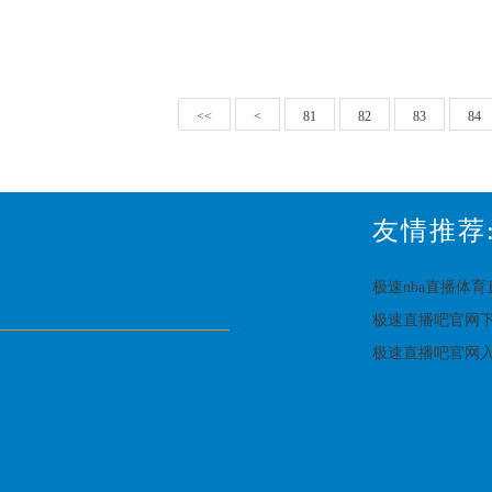
<<
<
81
82
83
84
友情推荐
极速nba直播体
极速直播吧官网
极速直播吧官网