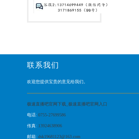
联系我们
欢迎您提供宝贵的意见给我们。
极速直播吧官网下载_极速直播吧官网入口
电话:
0755-27699586
传真:
13924638906
邮箱:
dsk19681123@163.com