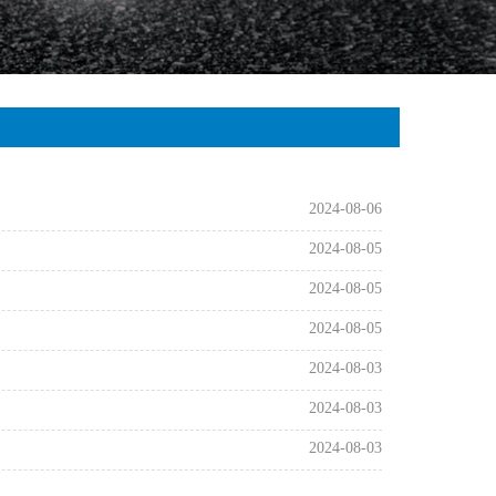
2024-08-06
2024-08-05
2024-08-05
2024-08-05
2024-08-03
2024-08-03
2024-08-03