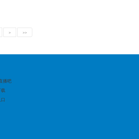
>
>>
:
育直播吧
下载
入口