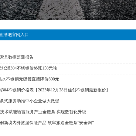
直播吧官网入口
索具数据监测报告
今天张浦304不锈钢价格涨150元吨
续跳水不锈钢无缝管直接降价800元
无锡304不锈钢价格表【2023年12月28日佳创不锈钢最新报价】
条式服务助推中小企业做大做强
I技术赋能语言服务产业全链条 实现数智化升级
创新境内外旅游保险产品 筑牢旅途全链条“安全网”