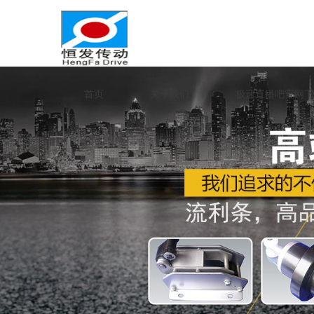
首页
关于我们
极速直播吧官网下