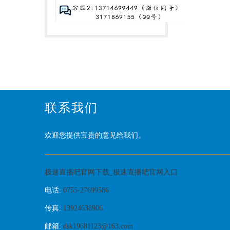
联系我们
欢迎您提供宝贵的意见给我们。
极速直播吧官网下载_极速直播吧官网入口
电话:
0755-27699586
传真:
13924638906
邮箱:
dsk19681123@163.com