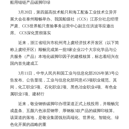
船用锚链产品碳脚印绿
3月20日，第四届高技术船只和海工配备工业技术立异开
展大会在泰州顺畅举办。我国船级社（CCS）江苏分社总经理
严肃、CCS世界船只查验事务运营中心副主任洪波等应邀出
席。 CCS深化贯彻落实
近来，浙江省绍兴市杭州湾上虞经济技术开发区（以下简
称上虞经开区）顺畅完成第一批9家企业22个大宗化学品与公
共服务（产品）本地化碳脚印因子的建模核算，标志着绍兴在
国内首先建成工
3月11日，中华人民共和国工业与信息化部2026年第3号公
告发布。公告显现，工业与信息化部同意453项职业规范。其
间，化工职业5项、石化职业2项、黑色冶金职业4项、有色金
属职业1项、建材行
近来，敬业钢铁碳脚印办理渠道正式上线投用，并顺畅完
成盘条、五颜六色涂层钢带、厚钢板3款产品的碳脚印核算。
该渠道的落地，是敬业集团饯别高端化、世界化、智能化、绿
色化开展的战略的重