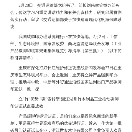
2月28日，交通运输部党组书记、部长刘伟掌管举办部务
会，传达学习习重要讲话精力和有关会议精力，研究部署贯彻
落实行动；审议《交通运输部关于加快建造现代化帆海保障系
统
我国碳脚印办理系统施行正在加快落地。2月2日，工信
部、生态环境部、国家发改委、商场监管总局联合发布《工业
产品碳脚印核算规矩集体规范引荐清单（第三批）》（以下简
称引荐清单），
重庆市深化打好长江维护修正攻坚战新闻发布会27日在重
庆市生态环境局举办。会上泄漏，重庆将立异产品碳脚印办
理，推动与中欧、中新等外贸通道沿线国家达到出口产品碳脚
印互认一致，探
立“竹”优势 “碳”索转型 浙江湖州竹木制品工业推动碳脚
印认证试点显成效
产品碳脚印标识认证，是咱们企业赢得绿色商场的新手
刺，更是赢得世界高端商场的优先通行证。近来，作为第一批
碳脚印认证试点企业，浙江世友木业有限公司企业负责人欢喜