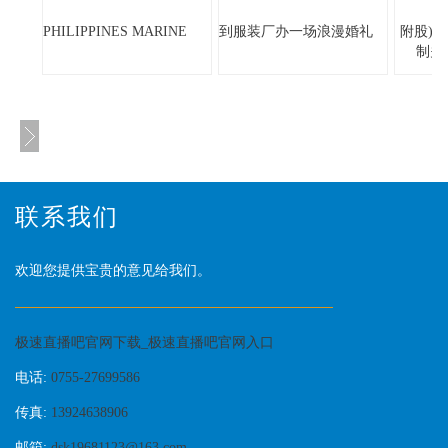
PHILIPPINES MARINE
到服装厂办一场浪漫婚礼
附股)
制关
联系我们
欢迎您提供宝贵的意见给我们。
极速直播吧官网下载_极速直播吧官网入口
电话:
0755-27699586
传真:
13924638906
邮箱:
dsk19681123@163.com