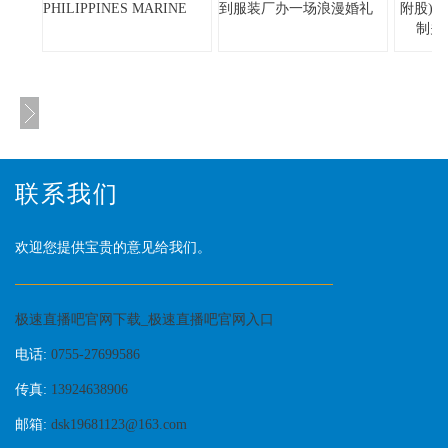
PHILIPPINES MARINE
到服装厂办一场浪漫婚礼
附股)
制关
联系我们
欢迎您提供宝贵的意见给我们。
极速直播吧官网下载_极速直播吧官网入口
电话:
0755-27699586
传真:
13924638906
邮箱:
dsk19681123@163.com