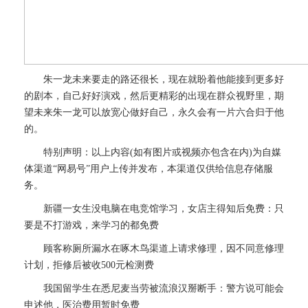
朱一龙未来要走的路还很长，现在就盼着他能接到更多好
的剧本，自己好好演戏，然后更精彩的出现在群众视野里，期
望未来朱一龙可以放宽心做好自己，永久会有一片六合归于他
的。
特别声明：以上内容(如有图片或视频亦包含在内)为自媒
体渠道“网易号”用户上传并发布，本渠道仅供给信息存储服
务。
新疆一女生没电脑在电竞馆学习，女店主得知后免费：只
要是不打游戏，来学习的都免费
顾客称厕所漏水在啄木鸟渠道上请求修理，因不同意修理
计划，拒修后被收500元检测费
我国留学生在悉尼麦当劳被流浪汉掰断手：警方说可能会
申述他，医治费用暂时免费