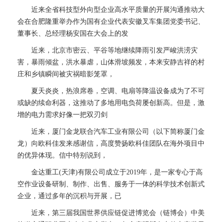
近来全省科技型外向型企业高水平质量的开展沟通推动大
会在合肥隆重举办作为国有企业代表安徽叉车集团党委书记、
董事长、总经理杨安国在大会上的发
近来，北京市密云、平谷等地继续降雨引发严峻洪涝灾
害，暴雨倾盆，洪水暴虐，山体滑坡频发，本来安静吉祥的村
庄和乡镇瞬间被灾祸暗影笼罩，
夏天炎炎，热浪席卷，空调、电扇等降温设备成为了不可
或缺的续命利器，这推动了多地用电负荷屡创新高。但是，激
增的电力需求好像一把双刃剑
近来，厦门金龙联合汽车工业有限公司（以下简称厦门金
龙）向欧科佳发来感谢信，高度赞扬欧科佳团队在海外项目中
的优异体现。信中特别说到，
金达重工(天津)有限公司成立于2019年，是一家专心于高
空作业设备研制、制作、出售、服务于一体的科学技术创新式
企业，通过多年的沉积与开展，已
近来，第三届我国世界供应链促进博览会（链博会）中美