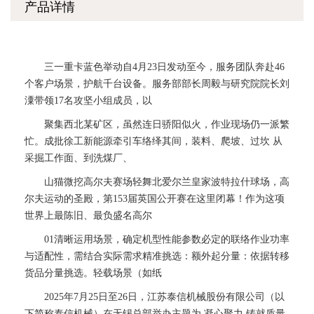
产品详情
三一重卡蓝色举动自4月23日发动至今，服务团队奔赴46
个客户场景，护航千台设备。服务部部长周毅与研究院院长刘
潥带领17名攻坚小组成员，以
聚集西北某矿区，虽然连日骄阳似火，作业现场仍一派繁
忙。成批徐工新能源牵引车络绎其间，装料、爬坡、过坎 从
采掘工作面、到洗煤厂、
山猫微挖高尔夫赛场轻舞北爱尔兰皇家波特拉什球场，高
尔夫运动的圣殿，第153届英国公开赛在这里闭幕！作为这项
世界上最陈旧、最负盛名高尔
01清晰运用场景，确定机型性能参数必定的联络作业功率
与适配性，需结合实际需求精准挑选：额外起分量：依据转移
货品分量挑选。轻载场景（如纸
2025年7月25日至26日，江苏泰信机械股份有限公司（以
下简称泰信机械）在无锡总部举办主题为 凝心聚力 铸就质量