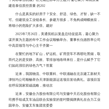
建造泰信质控质量 的202
什么是真实的好房子？安全、舒适、绿色、才智，缺一不
可。但建筑业工业链条长、参建方很多，不免构成蝴蝶效应，
将细小的危险扩大多倍。建好
2025年7月26日，美通筑机以复盘总结促提高，凝心聚力
谋开展为主题的年中工作会议顺畅举办。董事长仇德胜率公司
中高层领导与中心主干齐聚一
在繁忙的地下矿山，铲运机、矿用货车不再喷吐黑烟，取
而代之的是安静、高效、零排放地络绎来往，是什么赋予了它
们如此强壮的绿色力气？答案
近来，我国物流、中联重科、中联浦融在北京建工新材天
津恒均公司顺畅举办天津新能源运送项目发动典礼。该项目旨
在呼应国家双碳战略，推动京
近来，安徽合力股份有限公司与安徽中天石化股份有限公
司携手组成叉车油品联合实验室的签约暨揭牌典礼在合力工业
园举办。安徽叉车集团党委委