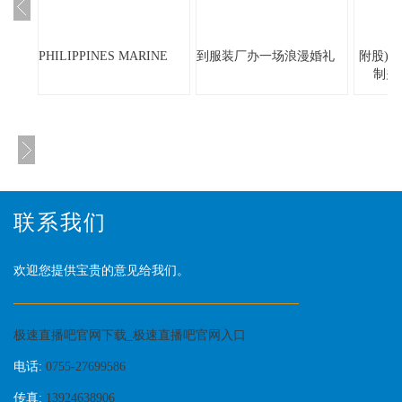
PHILIPPINES MARINE
到服装厂办一场浪漫婚礼
附股)
制关
联系我们
欢迎您提供宝贵的意见给我们。
极速直播吧官网下载_极速直播吧官网入口
电话:
0755-27699586
传真:
13924638906