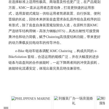
在选择标准上适用性极高、商场普及性也更广泛，在产品规划
方面，KMC一直从运用者态度动身，打造更快捷的运用形
式，选用直锁式规划－供给运用者简易装置、自行拆装、便利
晋级的长处，回转本来拼装齿盘需求杂乱原件组合及程序的旧
有形式，除了齿盘自身装置规划契合人道，在原料方面KMC
严选轿车结构用钢－高张力钢板(HTS)，具杰出耐性可接受骑
乘冲击和动力荷载，赋予Chainring高强度结构功能，带来更好
的动力乘载反抗电动车的传导冲击。
e-Bike 电动车链条调配 KMC Chainring ，构成共同的 e-
BikeSolution 套组，合适运用的规模广泛，并在大幅度的进步
链条与齿盘间的合作效能时，一起下降两者间的冲突及损耗，
效能转化流通安定，体现出最完美且绝佳兼容性。