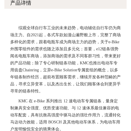
产品详情
综观全球自行车工业的未来趋势，电动辅佐自行车仍为商
场主力。自2021起，各式车款如漫山遍野般上市，完整了商场
多样化的需求，跟着电瓶车成为商场主力的趋势，关于e-Bike
外围零组件的需求也随之添加且多元化；首要，e12链条强势
闻名电瓶车商场，添加商场的需求及不同客群习性，带来更好
的产品功能；除了专心研制链条功能，KMC也推出电动车专
用齿盘Chainring，立异e-Bike Solution专属套组的概念，以多
年链条制作经历，超前布置顾客需求，继续开发各种范畴的产
品，寻求立异变革，以及杰出生长，让我们顾客体会到更异乎
寻常的链条特性。
KMC 在 e-Bike 系列推出 12 速电动车专属链条，量身定
制兼具安全强度、优胜变速功能、与 12 速体系最佳兼容的电
动车配套，具有抗衡高强度中驱马达的强壮作用力，流通转化
马达动力效能，适用 BOSCH 及其他电动车体系，为电动车用
户发明愉悦安全的骑乘体会。