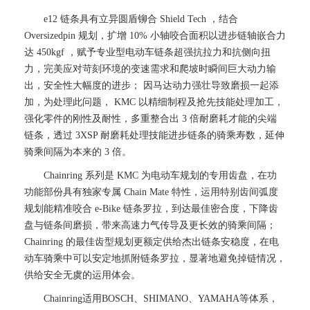
e12 链条具有立异圆盾铆合 Shield Tech ，结合
Oversizedpin 规划，扩增 10% 小轴咬合面积以进步链轴嵌合力
达 450kgf ，赋予专业型电动车链条超强抗拉力和抗侧向扭
力，完美应对苛刻环境的变速需求和爬坡时瞬间巨大动力输
出，安全性大幅度的进步； 因马达动力强壮导致磨损一起添
加，为处理此问题， KMC 以精细制程及抢先技能处理加工，
强化零件的刚性及耐性，多重整合出 3 倍耐磨耗才能的尖端
链条，透过 3XSP 耐磨耗处理技能进步链条的骑乘寿数，延伸
骑乘间隔为本来的 3 倍。
Chainring 系列是 KMC 为电动车规划的专用齿盘，在功
功能部份具有独家专属 Chain Mate 特性，运用特别齿间弧度
规划能精准咬合 e-Bike 链条罗拉，到达最佳密合度，下降齿
盘与链条间磨损，带来高速力气传导及更长效的骑乘间隔；
Chainring 的最佳齿型规划更额定供给杰出链条安稳度，在电
动车骑乘中可以安定地抓附链条罗拉，显著地避免掉链情况，
供给安全无虞的运用体会。
Chainring适用BOSCH、SHIMANO、YAMAHA等体系，