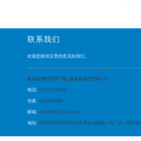
联系我们
欢迎您提供宝贵的意见给我们。
极速直播吧官网下载_极速直播吧官网入口
电话:
0755-27699586
传真:
13924638906
邮箱:
dsk19681123@163.com
地址:
深圳市宝安区松岗街道潭头油麻地一号厂房一楼东面