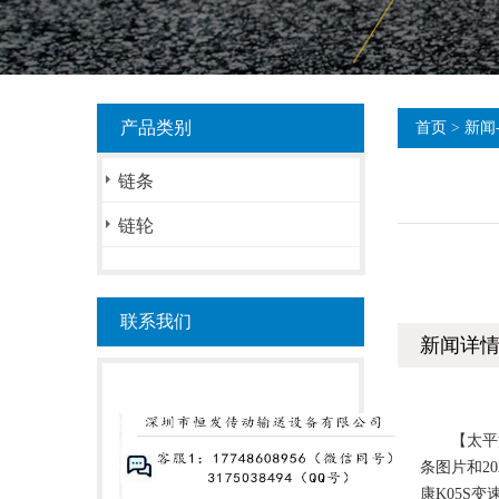
产品类别
首页
>
新闻
链条
链轮
联系我们
新闻详
【太平洋汽
条图片和2
康K05S