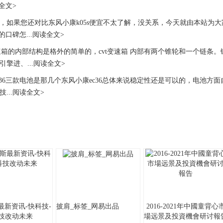
读全文>
果您还对比东风小康k05s便宜不太了解，没关系，今天就由本站为大家
s的口碑怎...阅读全文>
箱的内部结构是格外的简单的，cvt变速箱 内部有两个锥轮和一个链条
引擎进、...阅读全文>
36三款电池是那几个东风小康ec36总体来说稳定性还是可以的，电池方
...阅读全文>
最新资讯-快科技-
披肩_标签_网易出品
2016-2021年中國童背心
科技改动未来
場远景及投資機會研讨報