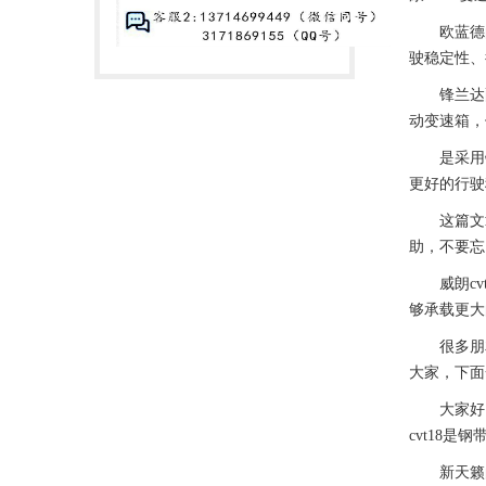
欧蓝德的c
驶稳定性、行
锋兰达配备
动变速箱，但
是采用链条
更好的行驶
这篇文章给
助，不要忘
威朗cvt
够承载更大的
很多朋友对
大家，下面
大家好，
cvt18是
新天籁的c