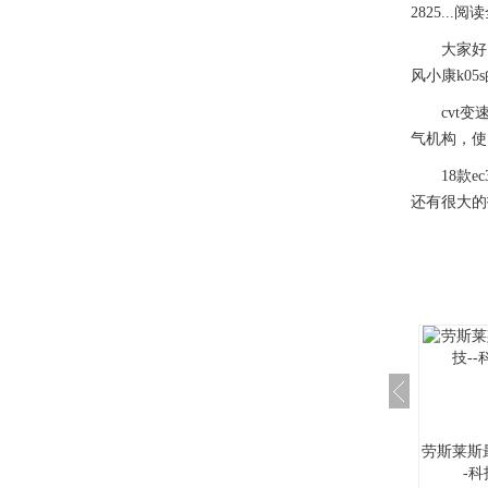
2825...阅
大家好，如
风小康k05
cvt变速
气机构，使
18款ec
还有很大的技
劳斯莱斯
-