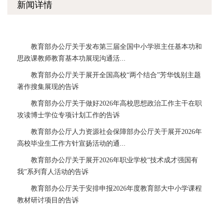
新闻详情
教育部办公厅关于发布第三届全国中小学班主任基本功和
思政课教师教育基本功展现沟通活...
教育部办公厅关于展开全国高校“两个结合”芳华饯别主题
著作搜集展现的告诉
教育部办公厅关于做好2026年高校思想政治工作主干在职
攻读博士学位专项计划工作的告诉
教育部办公厅人力资源社会保障部办公厅关于展开2026年
高校毕业生工作方针宣扬活动的通...
教育部办公厅关于展开2026年职业学校“技术成才强国有
我”系列育人活动的告诉
教育部办公厅关于安排申报2026年度教育部大中小学课程
教材研讨项目的告诉