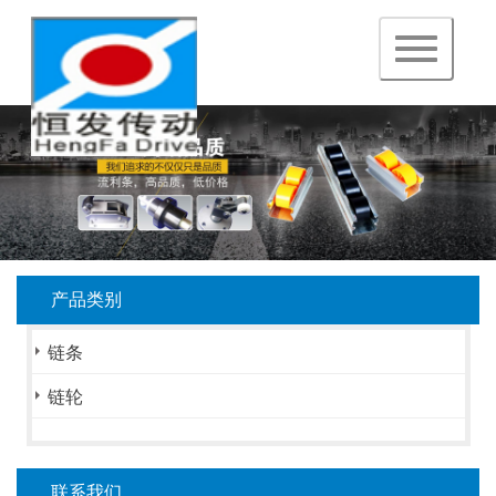
navigation
产品类别
链条
链轮
联系我们