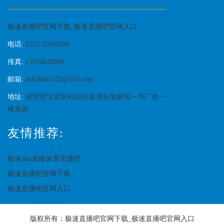
极速直播吧官网下载_极速直播吧官网入口
电话:
0755-27699586
传真:
13924638906
邮箱:
dsk19681123@163.com
地址:
深圳市宝安区松岗街道潭头油麻地一号厂房一
楼东面
友情推荐:
极速nba直播体育直播吧
极速直播吧官网下载
极速直播吧官网入口
版权所有：
极速直播吧官网下载_极速直播吧官网入口