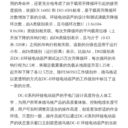
用的寿命外，还更充分地考虑了由于载荷升降循环引起的疲劳
度损伤，依据EN 14492 和 ISO 4301标准，基于载荷升降循环
次数增加了新的分级。环链电动葫芦的设计和测试满载升降循
环次数，由A类级别表示，且与循环次数U（1.6x104-
8.0x106）类级别相关联。每次升降循环的平均载荷位移（上
升加下降的吊钩行程）由Dh类级别表示，且与介于（0.63
米-320米）之间的吊钩行程相关联。该新的分级也适用于运行
小车，由Dt类级别（运行距离）表示。比如A6，DH2级别表
示DC-II环链电动葫芦测试达25万次升降循环，每次循环的吊
钩行程为2.5米，将额定载重量的负载从地面提升至1.25米，
起升和下降了各12.5万次。除FEM/ISO工作级别外，德马格还
以更透明的方式在DC-II环链电动葫芦的工作级别中标注了这
一新的分类。
DC-II系列环链电动葫芦的手电门设计高度符合人体工
学，为用户所带来德马格产品的高质量体验。控制电缆长度可
调，用户可实时调整至适合的操作高度，创造更加舒适的作业
环境。只需扫一眼，操作员就可以通过DC-II系列环链电动葫
芦的状态显示窗口立刻获悉德马格DC-II 环链电动葫芦的当前