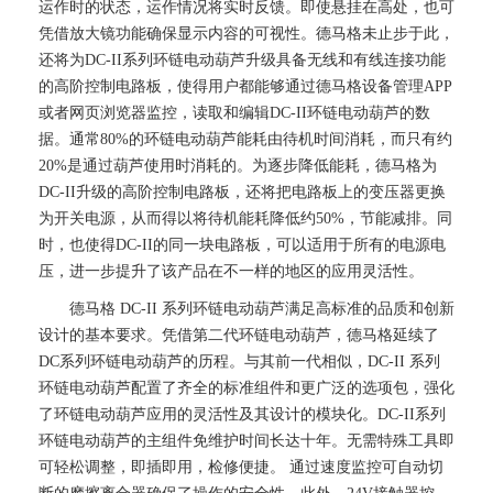
运作时的状态，运作情况将实时反馈。即使悬挂在高处，也可
凭借放大镜功能确保显示内容的可视性。德马格未止步于此，
还将为DC-II系列环链电动葫芦升级具备无线和有线连接功能
的高阶控制电路板，使得用户都能够通过德马格设备管理APP
或者网页浏览器监控，读取和编辑DC-II环链电动葫芦的数
据。通常80%的环链电动葫芦能耗由待机时间消耗，而只有约
20%是通过葫芦使用时消耗的。为逐步降低能耗，德马格为
DC-II升级的高阶控制电路板，还将把电路板上的变压器更换
为开关电源，从而得以将待机能耗降低约50%，节能减排。同
时，也使得DC-II的同一块电路板，可以适用于所有的电源电
压，进一步提升了该产品在不一样的地区的应用灵活性。
德马格 DC-II 系列环链电动葫芦满足高标准的品质和创新
设计的基本要求。凭借第二代环链电动葫芦，德马格延续了
DC系列环链电动葫芦的历程。与其前一代相似，DC-II 系列
环链电动葫芦配置了齐全的标准组件和更广泛的选项包，强化
了环链电动葫芦应用的灵活性及其设计的模块化。DC-II系列
环链电动葫芦的主组件免维护时间长达十年。无需特殊工具即
可轻松调整，即插即用，检修便捷。 通过速度监控可自动切