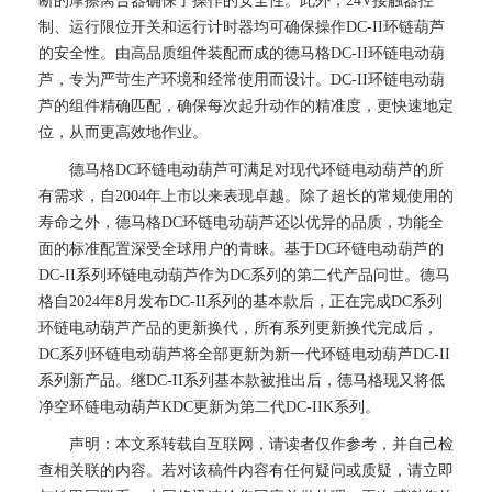
断的摩擦离合器确保了操作的安全性。此外，24V接触器控
制、运行限位开关和运行计时器均可确保操作DC-II环链葫芦
的安全性。由高品质组件装配而成的德马格DC-II环链电动葫
芦，专为严苛生产环境和经常使用而设计。DC-II环链电动葫
芦的组件精确匹配，确保每次起升动作的精准度，更快速地定
位，从而更高效地作业。
德马格DC环链电动葫芦可满足对现代环链电动葫芦的所
有需求，自2004年上市以来表现卓越。除了超长的常规使用的
寿命之外，德马格DC环链电动葫芦还以优异的品质，功能全
面的标准配置深受全球用户的青睐。基于DC环链电动葫芦的
DC-II系列环链电动葫芦作为DC系列的第二代产品问世。德马
格自2024年8月发布DC-II系列的基本款后，正在完成DC系列
环链电动葫芦产品的更新换代，所有系列更新换代完成后，
DC系列环链电动葫芦将全部更新为新一代环链电动葫芦DC-II
系列新产品。继DC-II系列基本款被推出后，德马格现又将低
净空环链电动葫芦KDC更新为第二代DC-IIK系列。
声明：本文系转载自互联网，请读者仅作参考，并自己检
查相关联的内容。若对该稿件内容有任何疑问或质疑，请立即