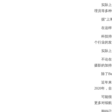
实际上，这
理员等多种
据“上海市
在这样一
科技持续
个行业的发
实际上，
不论在什么
摄影的加持
除了Bug
近年来，云
2020年，
可能很多人
更多对续航
期待已久的