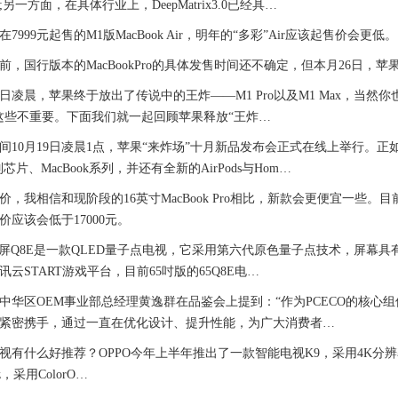
另一方面，在具体行业上，DeepMatrix3.0已经具…
99元起售的M1版MacBook Air，明年的“多彩”Air应该起售价会更低。
行版本的MacBookPro的具体发售时间还不确定，但本月26日，苹果将开放
日凌晨，苹果终于放出了传说中的王炸——M1 Pro以及M1 Max，当然你也
过这些不重要。下面我们就一起回顾苹果释放“王炸…
0月19日凌晨1点，苹果“来炸场”十月新品发布会正式在线上举行。正
芯片、MacBook系列，并还有全新的AirPods与Hom…
相信和现阶段的16英寸MacBook Pro相比，新款会更便宜一些。目前起售价
价应该会低于17000元。
Q8E是一款QLED量子点电视，它采用第六代原色量子点技术，屏幕具有15
云START游戏平台，目前65吋版的65Q8E电…
区OEM事业部总经理黄逸群在品鉴会上提到：“作为PCECO的核心组件，W
紧密携手，通过一直在优化设计、提升性能，为广大消费者…
有什么好推荐？OPPO今年上半年推出了一款智能电视K9，采用4K分辨率
z，采用ColorO…