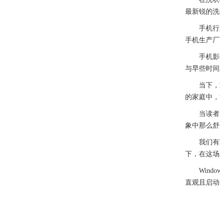
最新锐的洗
手机行业
手机生产厂
手机影像是
与早些时间发
当下，家
的家庭中，
当读者朋友
象中那么舒
我们有理
下，在这场
Windo
直观且启动