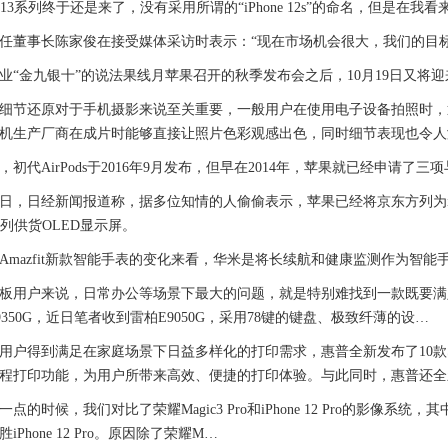
 13系列终于还是来了，没有采用所谓的“iPhone 12s”的命名，但是在我看来，i
董事长陈家俊在接受媒体采访时表示：“现在市场机会很大，我们的目标
金九银十”的说法果线月苹果召开的秋季发布会之后，10月19日又将
节还原对于手机摄影来说至关重要，一般用户在使用电子设备拍照时，
机生产厂商在成片时能够直接让照片色彩观感出色，同时细节表现也令人
代AirPods于2016年9月发布，但早在2014年，苹果就已经申请了
日，日经新闻报道称，据多位知情的人偷偷表示，苹果已经将京东方列为iPh
13系列供货OLED显示屏。
azfit新款智能手表的变化来看，华米是将长续航和健康监测作为智能
用户来说，日常办公等场景下最大的问题，就是特别难找到一款既要满足
9350G，近日笔者收到雷柏E9050G，采用78键的键盘、极致纤薄的设…
得到满足在家庭场景下日益多样化的打印需求，惠普全新发布了10款Sma
程打印功能，为用户所带来高效、便捷的打印体验。与此同时，惠普还全
时候，我们对比了荣耀Magic3 Pro和iPhone 12 Pro的影像系统，
iPhone 12 Pro。原因除了荣耀M…