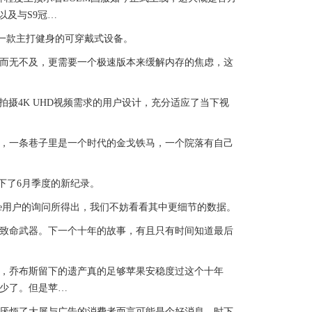
以及与S9冠…
依旧是一款主打健身的可穿戴式设备。
而无不及，更需要一个极速版本来缓解内存的焦虑，这
拍摄4K UHD视频需求的用户设计，充分适应了当下视
，一条巷子里是一个时代的金戈铁马，一个院落有自己
创下了6月季度的新纪录。
one用户的询问所得出，我们不妨看看其中更细节的数据。
致命武器。下一个十年的故事，有且只有时间知道最后
，乔布斯留下的遗产真的足够苹果安稳度过这个十年
少了。但是苹…
厌烦了大屏与广告的消费者而言可能是个好消息。时下