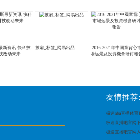
最新资讯-快科技-
披肩_标签_网易出品
2016-2021年中國童背心
科技改动未来
場远景及投資機會研讨報
友情推荐
极速nba直播体
极速直播吧官网
极速直播吧官网