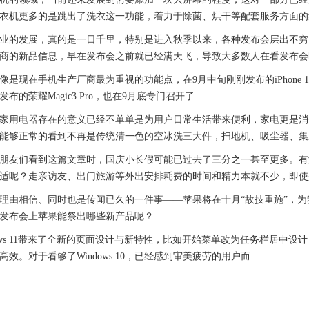
衣机更多的是跳出了洗衣这一功能，着力于除菌、烘干等配套服务方面的
的发展，真的是一日千里，特别是进入秋季以来，各种发布会层出不穷
商的新品信息，早在发布会之前就已经满天飞，导致大多数人在看发布会
现在手机生产厂商最为重视的功能点，在9月中旬刚刚发布的iPhone 13 
布的荣耀Magic3 Pro，也在9月底专门召开了…
用电器存在的意义已经不单单是为用户日常生活带来便利，家电更是消
能够正常的看到不再是传统清一色的空冰洗三大件，扫地机、吸尘器、集
们看到这篇文章时，国庆小长假可能已过去了三分之一甚至更多。有没
适呢？走亲访友、出门旅游等外出安排耗费的时间和精力本就不少，即使
由相信、同时也是传闻已久的一件事——苹果将在十月“故技重施”，为
发布会上苹果能祭出哪些新产品呢？
ws 11带来了全新的页面设计与新特性，比如开始菜单改为任务栏居中
高效。对于看够了Windows 10，已经感到审美疲劳的用户而…