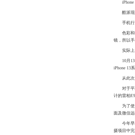
iPhone
酷派现任
手机行业“
色彩和细
镜，所以手
实际上，初
10月13
iPhone 
从此次Am
对于平板
计的雷柏E
为了使用户
面及微信远
今年早一点的
摄项目中完胜