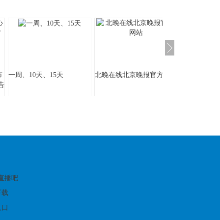
市
一周、10天、15天
北晚在线北京晚报官方网站
告
:
育直播吧
下载
入口