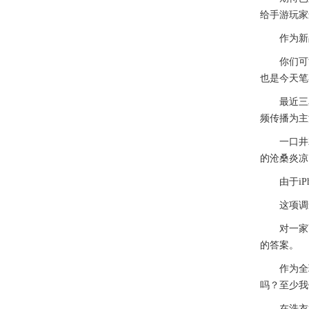
给手游玩家
作为新品，A
你们可能
也是今天笔
最近三星P
频传播为主
一口井就
的沧桑炎凉
由于iPh
这项调查的
对一家商
的答案。
作为全球
吗？至少我
在洗衣机