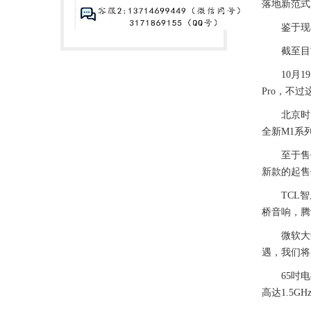
落地新范式;
鉴于现在79
截至目前，国
10月19
Pro，不
北京时间1
全新M1系列
至于售价，我
新款的起售
TCL智屏
桥音响，腾讯
微软大中华
遇，我们将
65吋电视
高达1.5GH