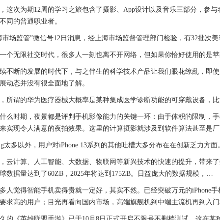
次为期12周的学习之旅包含了摄影、App设计以及音乐三部分，参与
不同的普通职业者。
场监管”微信号12日消息，经上海市场监督管理部门检验，有32批次
个无限社交时代，很多人一刻也离不开网络，但如果你恰好使用的是苹果
不断的发展的时代下，与之伴生的科学技术产品让我们眼花缭乱，即使
展动态并没有很全面地了解。
所谓的华为医疗器械大概率是某种集成医学诊断功能的可穿戴设备，比
时期，夜景都是评判手机影像能力的关键一环：由于体积的限制，手机
来实现令人满意的夜拍效果。这里的计算摄影就涉及到软件算法甚至是厂
太多以外，用户对iPhone 13系列的其他吐槽大多分布在在创新乏力方面
计算、人工智能、大数据、物联网等新兴技术的快速的提升，带来了数
全球数据量达到了60ZB，2025年将达到175ZB。日益庞大的数据规模，…
觉得智能手机卖得贵就一定好，其实不然。已经突破万元的iPhone
要求高的用户；目光再看向国内市场，高端旗舰机到中端主流机再到入门
《英雄联盟手游》已于10月8日正式开启不限号不删档测试，这在某种