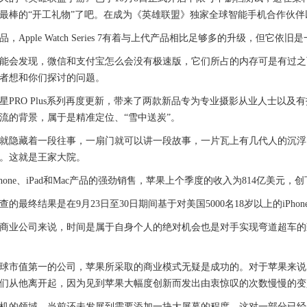
最棒的“开工礼物”了吧。在成为《英雄联盟》独家全球智能手机合作伙伴
pple Watch Series 7有着与上代产品相比足够多的升级，但它
会发现，微信和支付宝怎么会没有极速版，它们所占的内存可是有过之
者想和你们探讨的问题。
RO Plus系列再度更新，带来了两款新品专为专业摄影从业人士以及有
流的背景，属于是精准定位、“雪中送炭”。
隐藏着一段往事，一扇门就可以讲一段故事，一片瓦上有几代人的沉浮
。这就是王家大院。
one、iPad和Mac产品的强劲销售，苹果上个季度的收入为814亿美元，
最终结果是在9月23日至30日期间基于对美国5000名18岁以上的iPh
业公司来说，时间是属于自身个人的绝对机会也是对手实现弯道超车的
市值第一的公司，苹果所采取的商业模式无疑是成功的。对于苹果来说
们从他离开起，因为见到苹果大幅度创新而发出由衷惊叹的次数慢慢的变
的领域，当前还未发展到需要添加一块大屏幕的程度，这对一部分已经