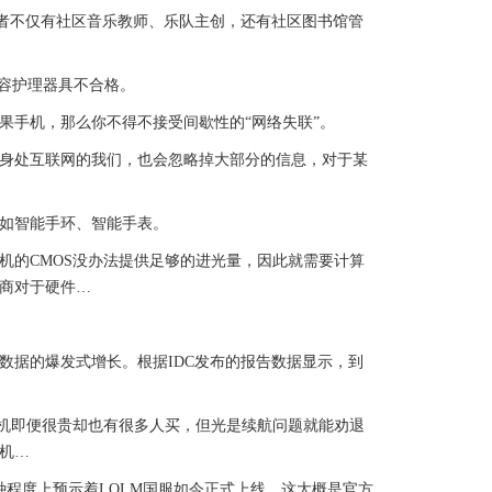
者不仅有社区音乐教师、乐队主创，还有社区图书馆管
美容护理器具不合格。
手机，那么你不得不接受间歇性的“网络失联”。
身处互联网的我们，也会忽略掉大部分的信息，对于某
如智能手环、智能手表。
的CMOS没办法提供足够的进光量，因此就需要计算
商对于硬件…
。
据的爆发式增长。根据IDC发布的报告数据显示，到
手机即便很贵却也有很多人买，但光是续航问题就能劝退
机…
程度上预示着LOLM国服如今正式上线，这大概是官方