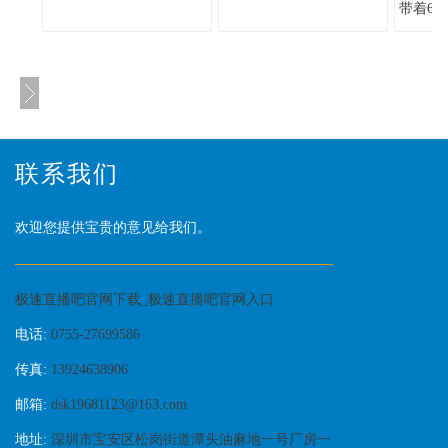
带着6
联系我们
欢迎您提供宝贵的意见给我们。
极速直播吧官网下载_极速直播吧官网入口
电话:
0755-27699586
传真:
13924638906
邮箱:
dsk19681123@163.com
地址:
深圳市宝安区松岗街道潭头油麻地一号厂房一