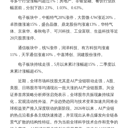
等多个行业涨幅均超过1%；房地产、非银金融、餐饮行业跌
幅居前，分别下跌1.23%、1.03%、0.63%。
电子板块中，中船特气20%涨停，大普微-UW涨近20%，
卓胜微涨逾15%，盛合晶微、鼎龙股份均涨逾13%，华特气
体、京泉华、春秋电子、可川科技、工业富联、生益科技等近
20只股票涨停。
通信板块中，线%涨停，润泽科技、有方科技均涨逾
11%，天孚通信涨逾10%，中嘉博创、润建股份涨停。
电子板块持续走强，5月以来累计涨幅超15%，二季度以
来累计涨幅超45%。
近期，全球市场科技股尤其是AI产业链联动走强，A股、
美股、日韩股市等均涌现出一批大涨的AI产业链股票。兴业
证券首席策略分析师张启尧表示，全球股市共振现象持续深
化，宏观流动性外溢、产业趋势趋同与技术变革加速共同将全
球权益资产推入深度联动的新阶段。2026年以来，AI产业链
的热点沿着多条主线快速推进，并呈现出从单点爆发向全链条
景气扩散的结构性特征。作为当前全球科学技术合作和竞争的