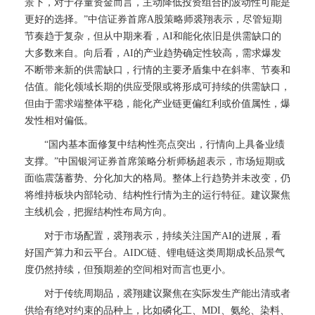
景下，对于存量资金而言，主动降低投资组合的波动性可能是
更好的选择。”中信证券首席A股策略师裘翔表示，尽管短期
节奏趋于复杂，但从中期来看，AI和能化依旧是供需缺口的
大多数来自。向后看，AI的产业趋势确定性较高，需求爆发
不断带来新的供需缺口，行情的主要矛盾集中在斜率、节奏和
估值。能化领域长期的供应受限或将形成可持续的供需缺口，
但由于需求端整体平稳，能化产业链更偏红利或价值属性，爆
发性相对偏低。
“国内基本面修复中结构性亮点突出，行情向上具备业绩
支撑。”中国银河证券首席策略分析师杨超表示，市场短期或
面临震荡蓄势、分化加大的格局。整体上行趋势并未改变，仍
将维持板块内部轮动、结构性行情为主的运行特征。建议聚焦
主线机会，把握结构性布局方向。
对于市场配置，裘翔表示，持续关注国产AI的进展，看
好国产算力和云平台。AIDC链、锂电链这类周期成长品景气
度仍然持续，但预期差的空间相对而言也更小。
对于传统周期品，裘翔建议聚焦在实际发生产能出清或者
供给有绝对约束的品种上，比如磷化工、MDI、氨纶、染料、