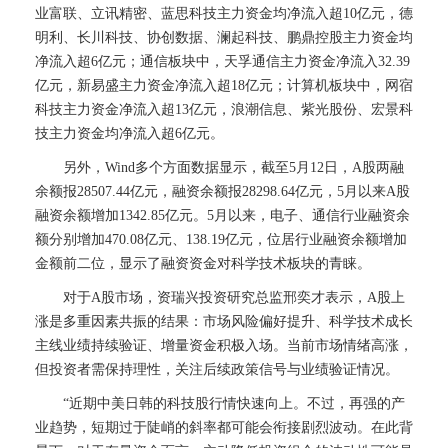
业富联、立讯精密、蓝思科技主力资金均净流入超10亿元，德
明利、长川科技、协创数据、澜起科技、鹏鼎控股主力资金均
净流入超6亿元；通信板块中，天孚通信主力资金净流入32.39
亿元，新易盛主力资金净流入超18亿元；计算机板块中，网宿
科技主力资金净流入超13亿元，浪潮信息、紫光股份、宏景科
技主力资金均净流入超6亿元。
另外，Wind多个方面数据显示，截至5月12日，A股两融
余额报28507.44亿元，融资余额报28298.64亿元，5月以来A股
融资余额增加1342.85亿元。5月以来，电子、通信行业融资余
额分别增加470.08亿元、138.19亿元，位居行业融资余额增加
金额前二位，显示了融资资金对科学技术板块的青睐。
对于A股市场，资瑞兴投资研究总监邢奕才表示，A股上
涨是多重因素共振的结果：市场风险偏好提升、科学技术成长
主线业绩持续验证、增量资金积极入场。当前市场情绪高涨，
但投资者需保持理性，关注后续政策信号与业绩验证情况。
“近期中美日韩的科技股行情快速向上。不过，再强的产
业趋势，短期过于陡峭的斜率都可能会衔接剧烈波动。在此背