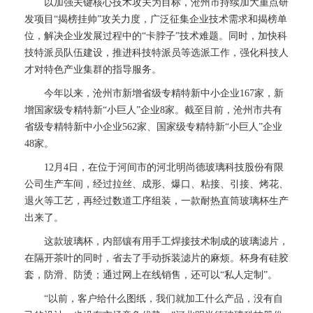
以加强关键核心技术攻关为目标，沧州市持续加大重点研
发项目“揭榜挂帅”攻关力度，广泛征集企业技术需求和揭榜单
位，解决企业发展过程中的“卡脖子”技术难题。同时，加快科
技特派员队伍建设，推进科技特派员等选派工作，强化科技人
才对特色产业集群的指导服务。
今年以来，沧州市新增省级专精特新中小企业167家，新
增国家级专精特新“小巨人”企业8家。截至目前，沧州市共有
省级专精特新中小企业562家、国家级专精特新“小巨人”企业
48家。
12月4日，在位于河间市的河北明尚德玻璃科技股份有限
公司生产车间，经过拉丝、成形、爆口、粘接、引接、烤花、
退火等工艺，再经过数道工序组装，一款耐热直筒玻璃杯生产
出来了。
这款玻璃杯，内部镶有用手工焊接技术制成的玻璃滤片，
在隔开茶叶的同时，省去了手动拆装滤片的麻烦。杯身有硅胶
套，防滑、防烫；通过网上在线销售，还可以“私人定制”。
“以前，客户给什么图纸，我们就加工什么产品，没有自