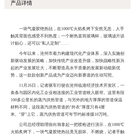
产品详情
一块气凝胶绝热毡，在1000℃火焰炙烤下安然无恙，人手
触其背面也感受不到热度；一个耐热直筒玻璃杯，玻璃滤片设
计贴心，还可以“私人定制”……
今年以来，沧州市着力构建现代化产业体系，深入实施创
新驱动发展的策略，加快传统产业改造升级，加快战略性新兴
起的产业发展壮大，不断塑造高水平质量的发展新动能新优
势，这一款款创新产品成为产业迈向新赛道的生动写照。
11月26日，记者驱车行驶在沧州临港经济技术开发区，一
条条与园区内化工企业相连接的工业管道映入眼帘。这里有段
100多公里长的蒸汽供热管道，与另外的地方厚厚的管道保温
材料不同，这段蒸汽供热管道的“外衣”厚度只有4厘
米。“穿”上它，蒸汽供热管道可年节约标准煤10万吨。
公司总经理助理徐向旭拿起一把喷枪进行演示，在1000℃
火焰炙烤下，一块气凝胶绝热毡竟无损坏、不燃烧，记者手触