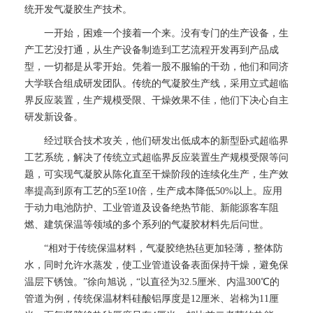
统开发气凝胶生产技术。
一开始，困难一个接着一个来。没有专门的生产设备，生
产工艺没打通，从生产设备制造到工艺流程开发再到产品成
型，一切都是从零开始。凭着一股不服输的干劲，他们和同济
大学联合组成研发团队。传统的气凝胶生产线，采用立式超临
界反应装置，生产规模受限、干燥效果不佳，他们下决心自主
研发新设备。
经过联合技术攻关，他们研发出低成本的新型卧式超临界
工艺系统，解决了传统立式超临界反应装置生产规模受限等问
题，可实现气凝胶从陈化直至干燥阶段的连续化生产，生产效
率提高到原有工艺的5至10倍，生产成本降低50%以上。应用
于动力电池防护、工业管道及设备绝热节能、新能源客车阻
燃、建筑保温等领域的多个系列的气凝胶材料先后问世。
“相对于传统保温材料，气凝胶绝热毡更加轻薄，整体防
水，同时允许水蒸发，使工业管道设备表面保持干燥，避免保
温层下锈蚀。”徐向旭说，“以直径为32.5厘米、内温300℃的
管道为例，传统保温材料硅酸铝厚度是12厘米、岩棉为11厘