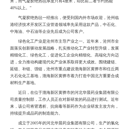
米，而气凝胶绝热毡厚度只有4厘米，却比前二者节约热能
40%以上。”
气凝胶绝热毡一经推出，便受到国内外市场欢迎，沧州临
港经济技术开发区工业管道领域率先采用这款产品，中石化、
中海油、中石油等企业先后成为公司客户。
绿色化工产业是沧州市主导产业之一。近年来，沧州市全
面落实创新驱动发展战略，扎实推动化工产业转型升级，发展
精细化工、绿色化工，促进化工企业向精细化、高端化方向迈
进，全力推动构建现代化产业体系取得更大成效。围绕建链、
延链、补链、强链，沧州市重点建设渤海新区黄骅市和任丘两
大石化化工基地，渤海新区黄骅市着力打造中国北方重要合成
材料生产基地。
近日，在位于渤海新区黄骅市的河北华晨药业集团有限公
司质量控制部，工作人员正在对新研发的药品进行测试。近年
来，该公司将肾透析、抗病毒等新药作为企业研发主攻方向，
持续提升成品药的制造能力。
成立于2005年的河北华晨药业集团有限公司，生产的氯化