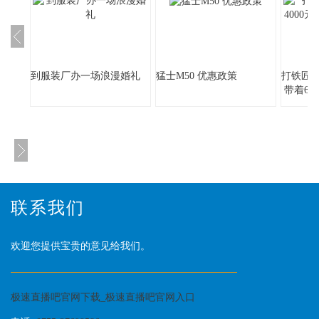
到服装厂办一场浪漫婚礼
猛士M50 优惠政策
打铁匠身
带着6
联系我们
欢迎您提供宝贵的意见给我们。
极速直播吧官网下载_极速直播吧官网入口