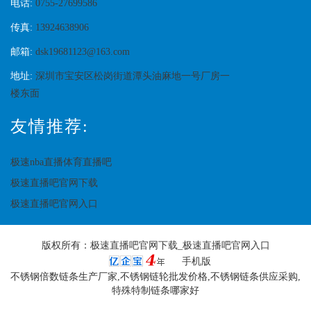
电话:
0755-27699586
传真:
13924638906
邮箱:
dsk19681123@163.com
地址:
深圳市宝安区松岗街道潭头油麻地一号厂房一
楼东面
友情推荐:
极速nba直播体育直播吧
极速直播吧官网下载
极速直播吧官网入口
版权所有：
极速直播吧官网下载_极速直播吧官网入口
手机版
不锈钢倍数链条生产厂家,不锈钢链轮批发价格,不锈钢链条供应采购,
特殊特制链条哪家好