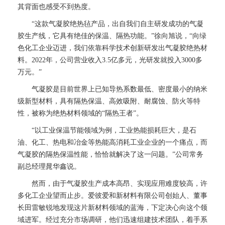
其背面也感受不到热度。
“这款气凝胶绝热毡产品，出自我们自主研发成功的气凝
胶生产线，它具有绝佳的保温、隔热功能。”徐向旭说，“向绿
色化工企业迈进，我们依靠科学技术创新研发出气凝胶绝热材
料。2022年，公司营业收入3.5亿多元，光研发就投入3000多
万元。”
气凝胶是目前世界上已知导热系数最低、密度最小的纳米
级新型材料，具有隔热保温、高效吸附、耐腐蚀、防火等特
性，被称为绝热材料领域的“隔热王者”。
“以工业保温节能领域为例，工业热能损耗巨大，是石
油、化工、热电和冶金等热能高消耗工业企业的一个痛点，而
气凝胶的隔热保温性能，恰恰就解决了这一问题。”公司常务
副总经理晁华鑫说。
然而，由于气凝胶生产成本高昂、实现应用难度较高，许
多化工企业望而止步。爱彼爱和新材料有限公司创始人、董事
长田雷敏锐地发现这片新材料领域的蓝海，下定决心向这个领
域进军。经过充分市场调研，他们迅速组建技术团队，着手系