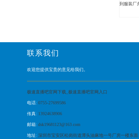
到服装厂
联系我们
欢迎您提供宝贵的意见给我们。
极速直播吧官网下载_极速直播吧官网入口
电话:
0755-27699586
传真:
13924638906
邮箱:
dsk19681123@163.com
地址:
深圳市宝安区松岗街道潭头油麻地一号厂房一楼东面