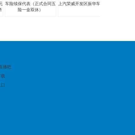
元
车险续保代表（正式合同五
上汽荣威开发区振华车城店
上汽荣威高
轿
险一金双休）
:
育直播吧
下载
入口