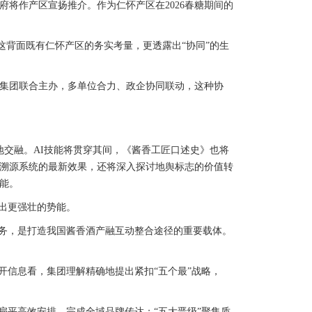
作产区宣扬推介。作为仁怀产区在2026春糖期间的
这背面既有仁怀产区的务实考量，更透露出“协同”的生
集团联合主办，多单位合力、政企协同联动，这种协
交融。AI技能将贯穿其间，《酱香工匠口述史》也将
溯源系统的最新效果，还将深入探讨地舆标志的价值转
能。
出更强壮的势能。
务，是打造我国酱香酒产融互动整合途径的重要载体。
信息看，集团理解精确地提出紧扣“五个最”战略，
平高效安排，完成全域品牌传达；“五大晋级”聚集质