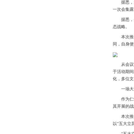
据悉，遵义
一次会集露
据悉，这是
态战略。
本次推介
同，自身便
从会议流程
于活动期间
化，多位文
一场大会
作为仁怀产
其开展的战
本次推介会
以“五大立
“五大立异