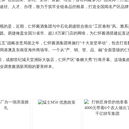
途径、人才、办理，致力于筑牢全链条品控根基，打造全国闻名产区品牌
是，近期，仁怀酱酒集团与中石化易捷联合推出“工匠春秋”风、雅系列
践。易捷掩盖全国31省市、超2.8万家门店的网络，为仁怀酱酒搭建起直达
”战略攻坚局面之年，仁怀酱酒集团将施行“十大攻坚举动”，包含打造
局港澳及东南亚海外商场等。一个从“产、销、管、品、融”全面晋级的
，成都世纪城天堂洲际大饭店，仁怀产区“春糖大秀”行将开幕。这场集
业调查酱酒新周期的要害样本。