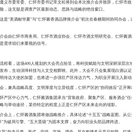
市委常委、仁怀市委书记常文松将到会本次推介会并致辞，仁怀市政府将
脸，这无疑是调查产区最新动态、思路与战略的绝佳窗口。
“美酒献华夏”与“仁怀酱香酒品牌推介会”初次在春糖期间协同办会，
会由仁怀市商务局、仁怀市酒业协会、仁怀市酒文明研究会、仁怀酱酒
是需求咱们来重视的信号。
看，这场400人规划的大会亮点纷呈，将科技赋能与文明深耕深层次地
发布，生动演绎科技与人文交相辉映。此外，大会不只会集展现白酒认证
明传达大使的加盟，也将进一步强壮产区传达力气，为职业开展注入新动
，兼具战略高度、文明厚度与立异锐度，仁怀产区的“协同效应”正开释
区中心力气，仁怀酱酒集团承当“背靠政府、聚集产区、服务酒企”任
略与举动途径，某些特定的程度上正是仁怀产区未来走向的缩影。
上，仁怀酱酒集团将做战略推介，具体论述“十五五”战略蓝图。从公开
异”为破局引擎、“五大晋级”为固本支撑，奋力向职业头部品牌跨进。
”包含品类、形式、安排、宣扬、理念，旨在构建多元产品矩阵，打造扁