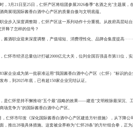
3月21日至25日，仁怀产区将组团参展2026春季“名酒之光”主题展，在
酒商展现国际酱香白酒中心产区的质量自傲与文明底蕴。
步入深度调整期，仁怀产区这一系列动作十分重视。从政府高层站台到
究开释了怎样的信号？
，酱酒职业迎来深度调整，产值缩短、消费理性化、品牌会集度提高·····
，仁怀市经济总量估计打破2000亿元大关，位列全国百强县市第11位，
家企业成为第一批获准运用“我国酱香白酒中心产区（仁怀）”标识的企
发布，到2025年底，已有超150家企业完结认证。
仁怀坚持不懈推动“五个最”战略的效果——建造“文明根脉最深沉、
商场竞争力”的国际酱香白酒中心产区。
，仁怀市印发《深化国际酱香白酒中心产区建造方针措施》，从下降公司
方面，推出28项具体措施。这套被业界称为“仁怀28条”的方针组合拳，正