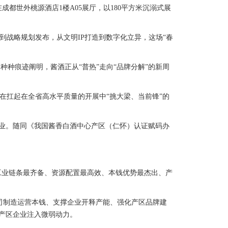
成都世外桃源酒店1楼A05展厅，以180平方米沉溺式展
战略规划发布，从文明IP打造到数字化立异，这场“春
·种种痕迹阐明，酱酒正从“普热”走向“品牌分解”的新周
实在扛起在全省高水平质量的开展中“挑大梁、当前锋”的
业。随同《我国酱香白酒中心产区（仁怀）认证赋码办
工业链条最齐备、资源配置最高效、本钱优势最杰出、产
制造运营本钱、支撑企业开释产能、强化产区品牌建
为产区企业注入微弱动力。