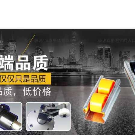
载
新闻-极速nba直播体育直播吧
极速直播吧官网入