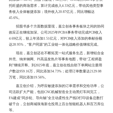
托旺盛的商场需求，算计完成收入4.33亿元，带动其他类型事
务收入全体敏捷添加；境外收入20.87亿元，同比增幅达
45.6%。
招股书多个方面数据显现，嘉立创各事务板块之间的协同
效应正在继续加深。公司2025年PCBA事务带动完成PCB收入
4.69亿元，较上年添加1.51亿元，对PCB收入添加的奉献份额
达28.95%，“客户同源”的工业链一体化战略价值继续完成。
现在，嘉立创还在不断拓宽一站式服务生态，新增铝合金
外壳、纳米钢网、PI高温发热片等事务地图，带动“工程师盈
利”继续开释。到2025年底，嘉立创在线自助下单网站注册用
户数达959.16万，同比添加34.73%；处理订单数量达2129.08
万笔，同比添加19.56%。
嘉立创介绍，为呼应敏捷添加的订单需求和交给功率，公
司活跃扩大产能，包括CNC机械智造全主动黑灯车间完工，
FA建成“同步轮、导向轴”全主动柔性生产线D打印设备总数打
破千台，立创商城珠海新仓投用上百台智能机器人和百万库位
等。