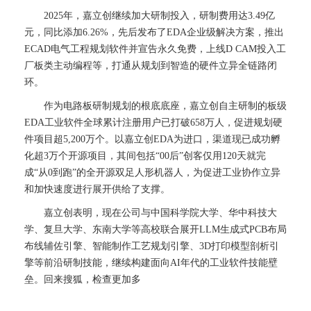
2025年，嘉立创继续加大研制投入，研制费用达3.49亿
元，同比添加6.26%，先后发布了EDA企业级解决方案，推出
ECAD电气工程规划软件并宣告永久免费，上线D CAM投入工
厂板类主动编程等，打通从规划到智造的硬件立异全链路闭
环。
作为电路板研制规划的根底底座，嘉立创自主研制的板级
EDA工业软件全球累计注册用户已打破658万人，促进规划硬
件项目超5,200万个。以嘉立创EDA为进口，渠道现已成功孵
化超3万个开源项目，其间包括“00后”创客仅用120天就完
成“从0到跑”的全开源双足人形机器人，为促进工业协作立异
和加快速度进行展开供给了支撑。
嘉立创表明，现在公司与中国科学院大学、华中科技大
学、复旦大学、东南大学等高校联合展开LLM生成式PCB布局
布线辅佐引擎、智能制作工艺规划引擎、3D打印模型剖析引
擎等前沿研制技能，继续构建面向AI年代的工业软件技能壁
垒。回来搜狐，检查更加多