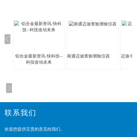
铝合金最新资讯-快科技--
南通迈迪查验测验仪器
迈迪今
科技改动未来
联系我们
欢迎您提供宝贵的意见给我们。