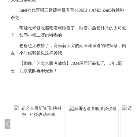
Intel六代至强三级缓存暴升至480MB！AMD Zen5持续秒
杀之
萌娃吃米饼吃着吃着就睡着了，睡着小脸粉扑扑的太可爱
了，如同小熊二呀肉嘟嘟的
爸爸也太狡猾了，竟当着宝宝的面津津乐道的吃辣条，网
友：小时候我爸也这样馋我
【巅峰广艺北京联考战绩】2024应届斩获状元！3年2冠
王，北京战队再创光辉！