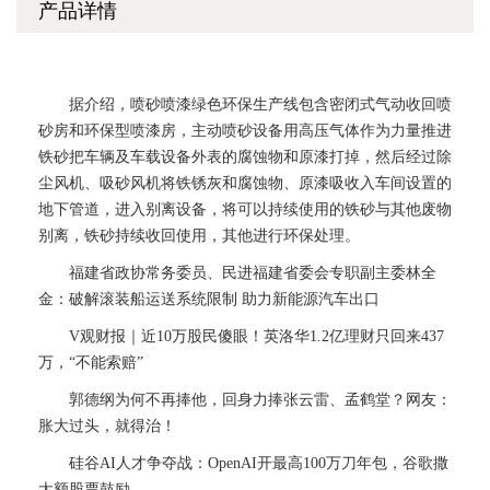
产品详情
据介绍，喷砂喷漆绿色环保生产线包含密闭式气动收回喷
砂房和环保型喷漆房，主动喷砂设备用高压气体作为力量推进
铁砂把车辆及车载设备外表的腐蚀物和原漆打掉，然后经过除
尘风机、吸砂风机将铁锈灰和腐蚀物、原漆吸收入车间设置的
地下管道，进入别离设备，将可以持续使用的铁砂与其他废物
别离，铁砂持续收回使用，其他进行环保处理。
福建省政协常务委员、民进福建省委会专职副主委林全
金：破解滚装船运送系统限制 助力新能源汽车出口
V观财报｜近10万股民傻眼！英洛华1.2亿理财只回来437
万，“不能索赔”
郭德纲为何不再捧他，回身力捧张云雷、孟鹤堂？网友：
胀大过头，就得治！
硅谷AI人才争夺战：OpenAI开最高100万刀年包，谷歌撒
大额股票鼓励