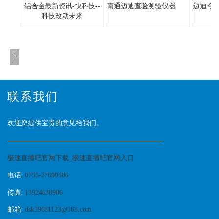
铝合金最新资讯-快科技--
南通迈迪查验测验仪器
迈迪今
科技改动未来
联系我们
欢迎您提供宝贵的意见给我们。
极速直播吧官网下载_极速直播吧官网入口
电话:
0755-27699586
传真:
13924638906
邮箱:
dsk19681123@163.com