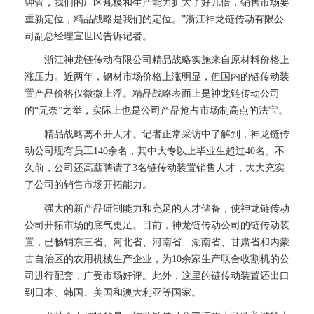
钟管，我们的厂区规模和生产能力扩大了好几倍，销售市场要
重新定位，精品战略是我们的定位。”浙江神龙链传动有限公
司副总经理宣世民告诉记者。
浙江神龙链传动有限公司精品战略实施来自原材料价格上
涨压力。近两年，钢材市场价格上涨明显，但国内的链传动装
置产品价格仅微微上浮。精品战略表面上是神龙链传动公司
的“无奈”之举，实际上也是公司产品抢占市场制高点的法宝。
精品战略离不开人才。记者正常采访中了解到，神龙链传
动公司现有员工140余名，其中大专以上毕业生超过40名。不
久前，公司还高薪聘请了3名链传动装置销售人才，大大充实
了公司的销售市场开拓能力。
强大的新产品研制能力和充足的人才储备，使神龙链传动
公司开拓市场的底气更足。目前，神龙链传动公司的链传动装
置，已畅销东三省、河北省、河南省、湖南省、甘肃省和内蒙
古自治区的农用机械生产企业，为10余家生产联合收割机的公
司进行配套，广受市场好评。此外，这里的链传动装置还出口
到日本、韩国、美国和澳大利亚等国家。