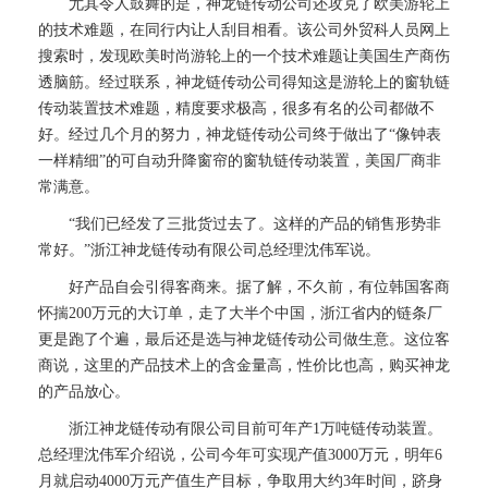
尤其令人鼓舞的是，神龙链传动公司还攻克了欧美游轮上
的技术难题，在同行内让人刮目相看。该公司外贸科人员网上
搜索时，发现欧美时尚游轮上的一个技术难题让美国生产商伤
透脑筋。经过联系，神龙链传动公司得知这是游轮上的窗轨链
传动装置技术难题，精度要求极高，很多有名的公司都做不
好。经过几个月的努力，神龙链传动公司终于做出了“像钟表
一样精细”的可自动升降窗帘的窗轨链传动装置，美国厂商非
常满意。
“我们已经发了三批货过去了。这样的产品的销售形势非
常好。”浙江神龙链传动有限公司总经理沈伟军说。
好产品自会引得客商来。据了解，不久前，有位韩国客商
怀揣200万元的大订单，走了大半个中国，浙江省内的链条厂
更是跑了个遍，最后还是选与神龙链传动公司做生意。这位客
商说，这里的产品技术上的含金量高，性价比也高，购买神龙
的产品放心。
浙江神龙链传动有限公司目前可年产1万吨链传动装置。
总经理沈伟军介绍说，公司今年可实现产值3000万元，明年6
月就启动4000万元产值生产目标，争取用大约3年时间，跻身