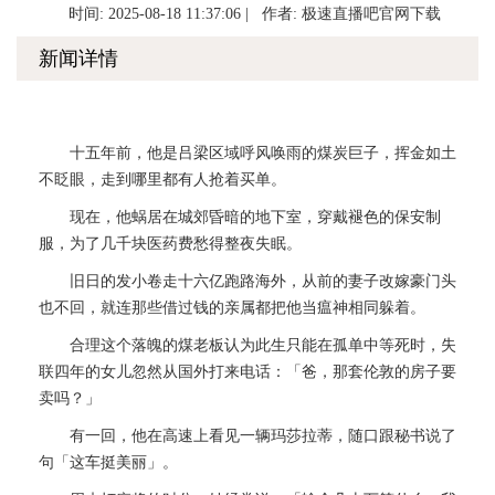
时间: 2025-08-18 11:37:06 | 作者:
极速直播吧官网下载
新闻详情
十五年前，他是吕梁区域呼风唤雨的煤炭巨子，挥金如土
不眨眼，走到哪里都有人抢着买单。
现在，他蜗居在城郊昏暗的地下室，穿戴褪色的保安制
服，为了几千块医药费愁得整夜失眠。
旧日的发小卷走十六亿跑路海外，从前的妻子改嫁豪门头
也不回，就连那些借过钱的亲属都把他当瘟神相同躲着。
合理这个落魄的煤老板认为此生只能在孤单中等死时，失
联四年的女儿忽然从国外打来电话：「爸，那套伦敦的房子要
卖吗？」
有一回，他在高速上看见一辆玛莎拉蒂，随口跟秘书说了
句「这车挺美丽」。