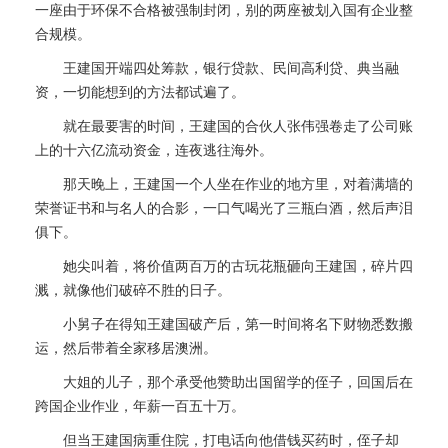
一座由于环保不合格被强制封闭，别的两座被划入国有企业整
合规模。
王建国开端四处筹款，银行贷款、民间高利贷、典当融
资，一切能想到的方法都试遍了。
就在最要害的时间，王建国的合伙人张伟强卷走了公司账
上的十六亿流动资金，连夜逃往海外。
那天晚上，王建国一个人坐在作业的地方里，对着满墙的
荣誉证书和与名人的合影，一口气喝光了三瓶白酒，然后声泪
俱下。
她尖叫着，将价值两百万的古玩花瓶砸向王建国，碎片四
溅，就像他们破碎不胜的日子。
小舅子在得知王建国破产后，第一时间将名下财物悉数搬
运，然后带着全家移居澳洲。
大姐的儿子，那个承受他赞助出国留学的侄子，回国后在
跨国企业作业，年薪一百五十万。
但当王建国病重住院，打电话向他借钱买药时，侄子却