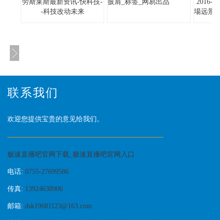
劳斯莱斯最新资讯-快科技-
披肩_标签_网易出品
2016
-科技改动未来
場远景
联系我们
欢迎您提供宝贵的意见给我们。
极速直播吧官网下载_极速直播吧官网入口
电话:
0755-27699586
传真:
13924638906
邮箱:
dsk19681123@163.com