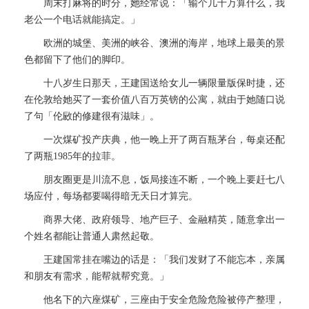
周末打麻将的时分，她经常说：「输个几十万算什么，我
老公一个电话就能搞定。」
欧洲的城堡、美洲的峡谷、澳洲的海岸，地球上最美的景
色都留下了他们的脚印。
十八岁生日那天，王建国送给女儿一辆限量版保时捷，还
在伦敦给她买了一套价值八百万英镑的公寓，就由于她随口说
了句「伦敐的修建很有滋味」。
一次煤矿投产庆典，他一晚上开了两百瓶茅台，每桌还配
了两瓶1985年的拉菲。
朋友圈更是川流不息，饭局接连不断，一个晚上要赶七八
场应付，每场都要喝得暗无天日才算完。
商界大佬、政府领导、地产巨子、金融精英，随意拿出一
个姓名都能让普通人肃然起敬。
王建国常挂在嘴边的话是：「我们发财了不能忘本，亲属
和朋友有需求，能帮就帮究竟。」
他名下的六座煤矿，三座由于安全危险危险被停产整理，