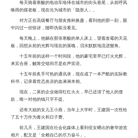
每天骑着寒酸的电动车络绎在城市的街头巷尾，从前呼风
唤雨的煤老板，现在沦为城市的「隐形人」。
对方正在高级餐厅与朋友推杯换盏，看到他的那一刻，眼
中闪过一丝惊讶，随即伪装没看见。
每天晚上，他躺在那张寒酸的单人床上，望着发霉的天花
板，回想从前的光辉与现在的落魄，泪水默默地流进鬓角。
十五年前的这样一个时间段，他的豪宅里早已灯火光辉，
来宾合座，觥筹交错间尽是欢声笑语。
十五年前炙手可热的通讯录，现在成了一本严酷的实际教
科书，记录着世态炎凉的血淋淋本相。
现在，二舅的企业做得红红火火，早已还清了他人的债
款，唯一对他的钱只字不提。
还有大姐的女儿王小燕，当年上大学时，王建国一次性给
了五十万作为膏火和日子费。
前几天，王建国在社会化媒体上看到侄女晒出的奢华游览
相片，配文是「全赖自己的尽力奋斗」。