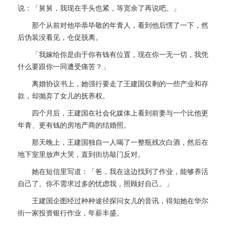
说：「舅舅，我现在手头也紧，等宽余了再说吧。」
那个从前对他毕恭毕敬的年青人，看到他后愣了一下，然
后伪装没看见，仓促脱离。
「我嫁给你是由于你有钱有位置，现在你一无一切，我凭
什么要跟你一同遭受痛苦？」
离婚协议书上，她强行要走了王建国仅剩的一些产业和存
款，却抛弃了女儿的抚养权。
四个月后，王建国在社会化媒体上看到前妻与一个比他更
年青、更有钱的房地产商的结婚照。
那天晚上，王建国独自一人喝了一整瓶残次白酒，然后在
地下室里放声大哭，直到街坊敲门反对。
她在短信里写道：「爸，我在这边找到了作业，能够养活
自己了。你不需求过多的忧虑我，照顾好自己。」
王建国企图经过种种途径探问女儿的音讯，得知她在华尔
街一家投资银行作业，年薪丰盛。