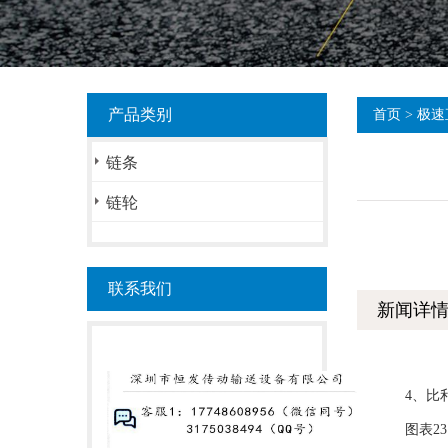
产品类别
首页
>
极速
链条
链轮
联系我们
新闻详
4、比利时安
图表23：